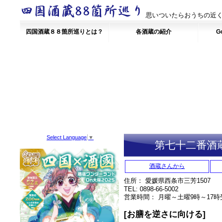
思いついたらおうちの近く
四国酒蔵８８箇所巡りとは？
各酒蔵の紹介
Go
Select Language
▼
第七十二番酒
酒蔵さんから
住所： 愛媛県西条市三芳1507
TEL: 0898-66-5002
営業時間： 月曜～土曜9時～17
[お膳を逆さに向ける]