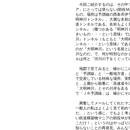
今回ご紹介するのは、その中
ア」にとっては堪らない(助役Ｍ
もの。場所は予讃線の西条市伊
明神川トンネル』。大層な名前
道トンネルである。名前もよく
ンネル』（幾つかある『明神川
きいもの・・・という意味）で
川』トンネル（もともと『大明
ンネル・・・という意味）であ
のが『大明神川』という名前と
川なのだ。で、何が特別なのか
ルは何と「河川の下をくぐって
地図で見てみると、確かにこ
と「予讃線」と「一般地方道」
で交差している特殊な場所。実
と、上層から順番に「高速道今
「大明神川」とその川岸を走る
て「ＪＲ予讃線」は、確かにそ
興奮してメールしてくれたマ
一般人の私はよくよく見て初め
だ。」という感じ。でもよく考
い鉄道構築物マニアの助役Ｍが
こだけ！」というのはやっぱり
知らないことの再発見。みんな