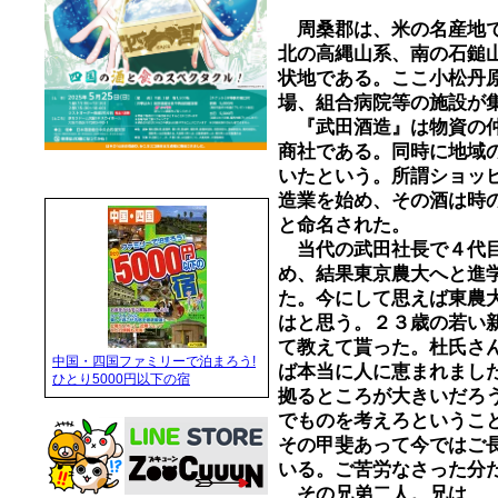
周桑郡は、米の名産地で
北の高縄山系、南の石鎚
状地である。ここ小松丹
場、組合病院等の施設が
『武田酒造』は物資の仲
商社である。同時に地域
いたという。所謂ショッ
造業を始め、その酒は時
と命名された。
当代の武田社長で４代目
め、結果東京農大へと進
た。今にして思えば東農
はと思う。２３歳の若い
て教えて貰った。杜氏さ
中国・四国ファミリーで泊まろう!
ば本当に人に恵まれまし
ひとり5000円以下の宿
拠るところが大きいだろ
でものを考えろというこ
その甲斐あって今ではご
いる。ご苦労なさった分
その兄弟二人。兄は